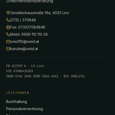
Unternehmensberatung
Gesellenhausstraße 19a, 4020 Linz
0732 / 370848
Fax: 073237084848
Mobil. 0699 110 110 26
omid110@omid.at
kanzlei@omid.at
FN 621759 b · LG Linz
UID ATU80415203
IBAN AT66 1860 0000 1064 6461 · BIC VKBLAT2L
LEISTUNGEN
Buchhaltung
Personalverrechnung